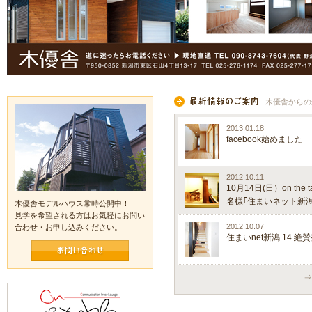
木優舎からの
2013.01.18
facebook始めました
2012.10.11
10月14日(日）on the
名様｢住まいネット新
木優舎モデルハウス常時公開中！
見学を希望される方はお気軽にお問い
2012.10.07
合わせ・お申し込みください。
住まいnet新潟 14 
⇒