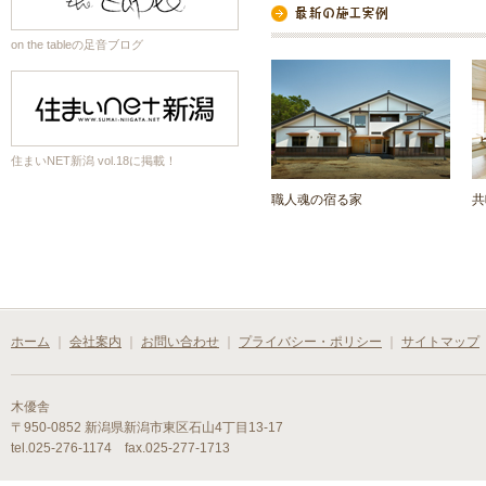
on the tableの足音ブログ
住まいNET新潟 vol.18に掲載！
職人魂の宿る家
共
ホーム
｜
会社案内
｜
お問い合わせ
｜
プライバシー・ポリシー
｜
サイトマップ
木優舎
〒950-0852 新潟県新潟市東区石山4丁目13-17
tel.025-276-1174 fax.025-277-1713